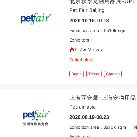
北京秋季宠物用品展-UP
Pet Fair Beijing
2026.10.16-10.18
Exhibition area：
1.5
10k sqm
Exhibitors：
11.7w Views
Ticket alert
Booth
Ticket
Catalog
上海亚宠展-上海宠物用品
Petfair asia
2026.08.19-08.23
Exhibition area：
32
10k sqm
V
Exhibitors：