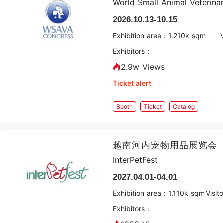
World Small Animal Veterina
2026.10.13-10.15
Exhibition area：
1.2
10k sqm
Exhibitors：
2.9w Views
Ticket alert
Booth
Ticket
Catalog
越南河内宠物用品展览会
InterPetFest
2027.04.01-04.01
Exhibition area：
1.1
10k sqm
Visi
Exhibitors：