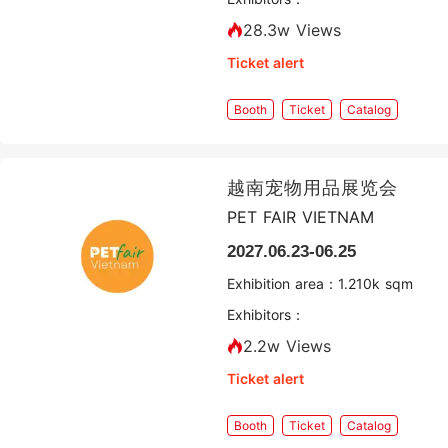
28.3w Views
Ticket alert
Booth
Ticket
Catalog
越南宠物用品展览会
PET FAIR VIETNAM
2027.06.23-06.25
Exhibition area：
1.2
10k sqm
Exhibitors：
2.2w Views
Ticket alert
Booth
Ticket
Catalog