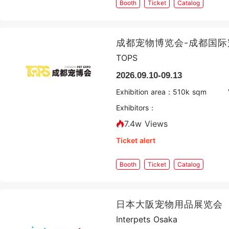
Booth
Ticket
Catalog
成都宠物博览会-成都国际
TOPS
2026.09.10-09.13
Exhibition area：
5
10k sqm
Exhibitors：
7.4w Views
Ticket alert
Booth
Ticket
Catalog
日本大阪宠物用品展览会
Interpets Osaka