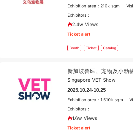
Exhibition area：
2
10k sqm
Vi
Exhibitors：
2.4w Views
Ticket alert
Booth
Ticket
Catalog
新加坡兽医、宠物及小动
Singapore VET Show
2025.10.24-10.25
Exhibition area：
1.5
10k sqm
V
Exhibitors：
1.6w Views
Ticket alert