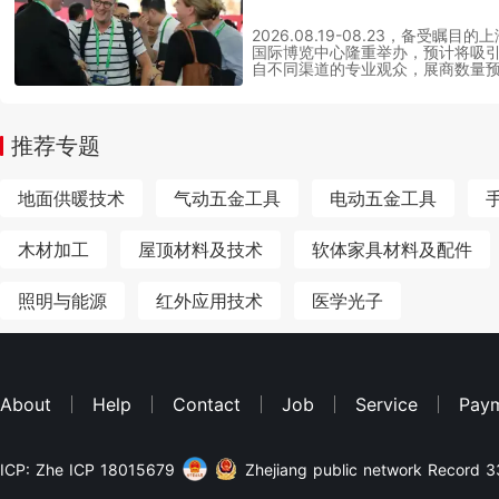
2026.08.19-08.23，备受瞩
国际博览中心隆重举办，预计将吸引超
自不同渠道的专业观众，展商数量预
展出面积达到320000㎡平方米，
一个开放和高效的交流平台。本文
商名单，并详解展商名录的获取流
业资源！
推荐专题
地面供暖技术
气动五金工具
电动五金工具
木材加工
屋顶材料及技术
软体家具材料及配件
照明与能源
红外应用技术
医学光子
About
Help
Contact
Job
Service
Pay
ICP: Zhe ICP 18015679
Zhejiang public network Record