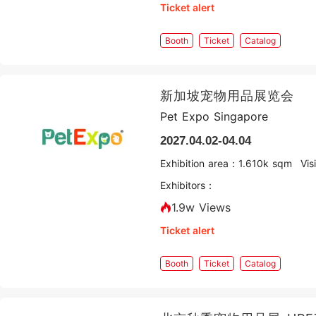
Ticket alert
Booth
Ticket
Catalog
新加坡宠物用品展览会
Pet Expo Singapore
2027.04.02-04.04
Exhibition area：
1.6
10k sqm
Vi
Exhibitors：
1.9w Views
Ticket alert
Booth
Ticket
Catalog