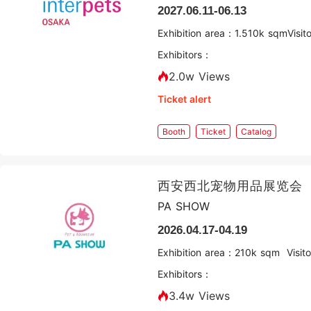
2027.06.11-06.13
Exhibition area：
1.5
10k sqm
Visi
Exhibitors：
2.0w Views
Ticket alert
Booth
Ticket
Catalog
西安西北宠物用品展览会
PA SHOW
2026.04.17-04.19
Exhibition area：
2
10k sqm
Visi
Exhibitors：
3.4w Views